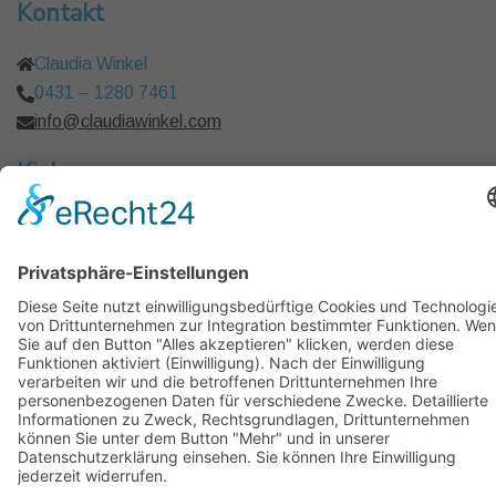
Kontakt
Claudia Winkel
0431 – 1280 7461
info@claudiawinkel.com
Kiel
Frankfurt I Berlin I Hamburg I Köln I München
Copyright © 2026 Claudia Winkel Coaching, Mental-
Training, Kommunikation