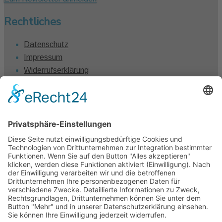
Rechtliches
Datenschutz
Impressum
Widerrufserklärung
Vertrag widerrufen
Kontakt
Claudia Winkel
0431 – 1280 7461
info@claudiawinkel.com
Kiel
Frankfurt I Berlin I Hamburg I Köln I München