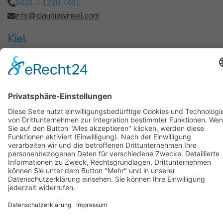
0431 – 1280 7461
info@claudiawinkel.com
Kiel
Frankfurt I Berlin I Hamburg I Köln I München
Copyright © 2026 Claudia Winkel Coaching, Mental-
Training, Kommunikation