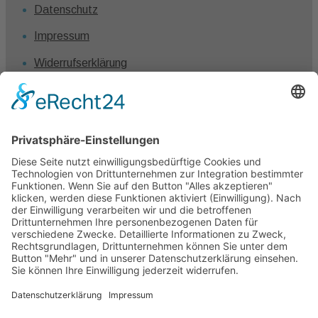
Datenschutz
Impressum
Widerrufserklärung
Vertrag widerrufen
Kontakt
Claudia Winkel
0431 – 1280 7461
info@claudiawinkel.com
Kiel
Frankfurt I Berlin I Hamburg I Köln I München