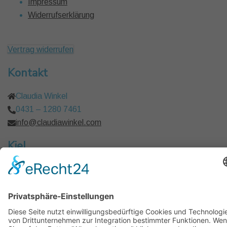
Impressum
Widerrufserklärung
Vertrag widerrufen
Kontakt
Claudia Winkel
0431 – 1280 7461
info@claudiawinkel.com
Kiel
Frankfurt I Berlin I Hamburg I Köln I München