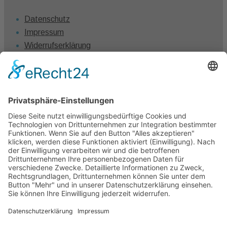
Datenschutz
Impressum
Widerrufserklärung
Vertrag widerrufen
Kontakt
Claudia Winkel
0431 – 1280 7461
info@claudiawinkel.com
Kiel
Frankfurt I Berlin I Hamburg I Köln I München