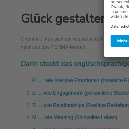
Glück gestalten: Po
Orientiert man sich am wissenschaftlichen Mode
nennt es das PERMA-Modell.
Darin steckt das englischsprachi
P … wie Positive Emotionen (bewußte Ent
E … wie Engagement (persönliche Stärk
R … wie Relationships (Positive Beziehu
M … wie Meaning (Sinnvolles Leben)