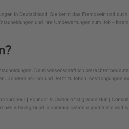
ahrungen in Deutschland. Sie kennt das Fremdsein und auc
en Entscheidungen und ihre Umbewertungen zum Job – ihr
en?
 Entscheidungen. Denn wissenschaftlich betrachtet bedeutet
en. Sondern im Hier und Jetzt zu leben, Anstrengungen au
ntrepreneur | Founder & Owner of Migration Hub | Consulta
nd has a background in communication & journalism and s