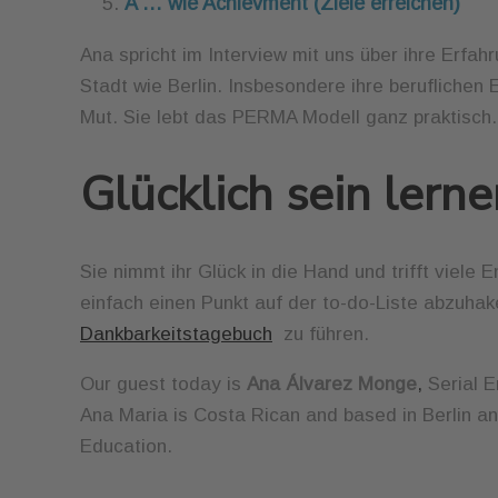
A … wie Achievment (Ziele erreichen)
Ana spricht im Interview mit uns über ihre Erf
Stadt wie Berlin. Insbesondere ihre beruflich
Mut. Sie lebt das PERMA Modell ganz praktisch.
Glücklich sein lern
Sie nimmt ihr Glück in die Hand und trifft viele
einfach einen Punkt auf der to-do-Liste abzuhak
Dankbarkeitstagebuch
zu führen.
Our guest today is
Ana Álvarez Monge
,
Serial E
Ana Maria is Costa Rican and based in Berlin a
Education.