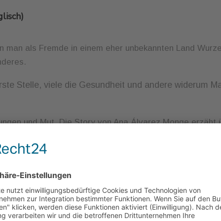
lisch)
enn man als Fremde in einem eher unbekannten Land Wurze
nderes.
rste Stelle, viele die Gesundheit und andere widerum M
idungen und Mut. Die Story von Ana Álvarez Monge erzäht 
ck aktiv. Sie lebt
Selbstwirksamkeit
.
Inhalt
Glück gestalten: Positive Psychologie
Glücklich sein lernen?