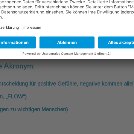
sitive Psychologie
ll der Positiven Psychologie gibt es 5 tragende Säulen d
ge Akronym:
scheidung für positive Gefühle, negative kommen allei
en, „FLOW“)
ngen zu wichtigen Menschen)