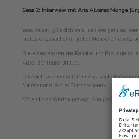
Seas 2: Interview mit Ana Alvarez Monge (Eng
Was heisst „glücklich sein“ und wie geht es, w
bedeutet zunächst für jeden Menschen etwas a
Die einen setzen die Familie und Freunde an e
Auto, der teure Urlaub.
Glücklich sein bedeutet für Ana: Viele Entsche
Mindset und Serial Entrepreneure.
Mit anderen Worten gesagt, Ana gestaltet ihr Glü