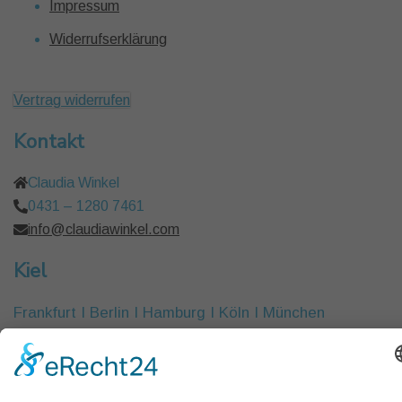
Impressum
Widerrufserklärung
Vertrag widerrufen
Kontakt
Claudia Winkel
0431 – 1280 7461
info@claudiawinkel.com
Kiel
Frankfurt I Berlin I Hamburg I Köln I München