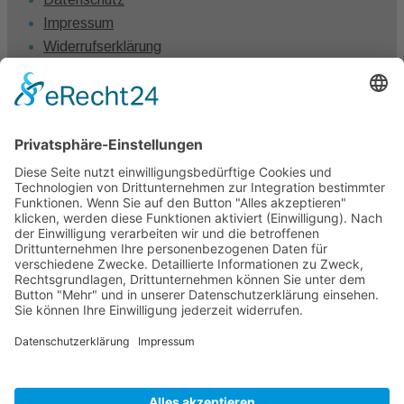
Impressum
Widerrufserklärung
Vertrag widerrufen
Kontakt
Claudia Winkel
0431 – 1280 7461
info@claudiawinkel.com
Kiel
Frankfurt I Berlin I Hamburg I Köln I München