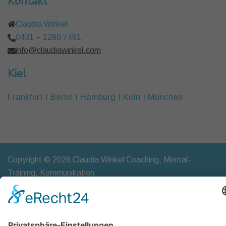
Kontakt
Claudia Winkel
0431 – 1280 7461
info@claudiawinkel.com
Kiel
Frankfurt I Berlin I Hamburg I Köln I München
Copyright © 2026 Claudia Winkel Coaching, Mental-
Training, Kommunikation