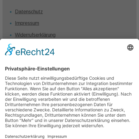
Datenschutz
Impressum
Widerrufserklärung
Vertrag widerrufen
Kontakt
Claudia Winkel
0431 – 1280 7461
info@claudiawinkel.com
Kiel
Frankfurt I Berlin I Hamburg I Köln I München