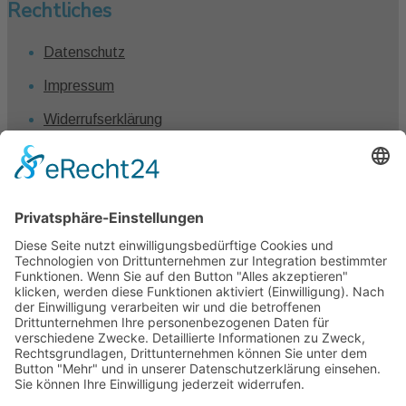
Rechtliches
Datenschutz
Impressum
Widerrufserklärung
Vertrag widerrufen
Kontakt
Claudia Winkel
0431 – 1280 7461
info@claudiawinkel.com
Kiel
Frankfurt I Berlin I Hamburg I Köln I München