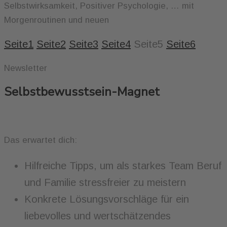
Selbstwirksamkeit, Positiver Psychologie, … mit
Morgenroutinen und neuen
Seite
1
Seite
2
Seite
3
Seite
4
Seite
5
Seite
6
Newsletter
Selbstbewusstsein-Magnet
Das erwartet dich:
Hilfreiche Tipps, um als starkes Team Beruf
und Familie stressfreier zu meistern
Konkrete Lösungsvorschläge für ein
liebevolles und wertschätzendes